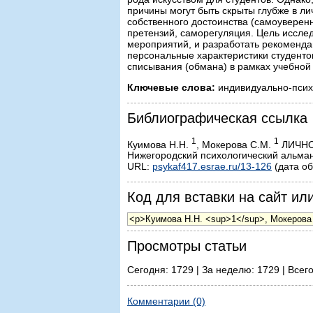
причины могут быть скрыты глубже в лич
собственного достоинства (самоуверен
претензий, саморегуляция. Цель иссле
мероприятий, и разработать рекоменд
персональные характеристики студенто
списывания (обмана) в рамках учебной
Ключевые слова:
индивидуально-психо
Библиографическая ссылка
1
1
Куимова Н.Н.
, Мокерова С.М.
ЛИЧНО
Нижегородский психологический альмана
URL:
psykaf417.esrae.ru/13-126
(дата об
Код для вставки на сайт или
Просмотры статьи
Сегодня: 1729 | За неделю: 1729 | Всег
Комментарии (0)