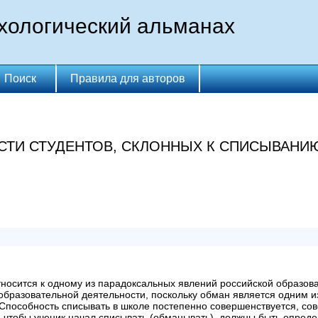
хологический альманах
Поиск
Правила для авторов
ТИ СТУДЕНТОВ, СКЛОННЫХ К СПИСЫВАНИЮ
осится к одному из парадоксальных явлений российской образова
 образовательной деятельности, поскольку обман является одним 
Способность списывать в школе постепенно совершенствуется, сов
о, чтобы ученик начал списывать (обманывать), должны быть опред