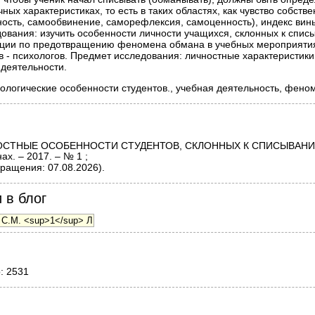
ных характеристиках, то есть в таких областях, как чувство собстве
ность, самообвинение, саморефлексия, самоценность), индекс вины
дования: изучить особенности личности учащихся, склонных к спис
ации по предотвращению феномена обмана в учебных мероприятия
в - психологов. Предмет исследования: личностные характеристик
 деятельности.
логические особенности студентов., учебная деятельность, фено
СТНЫЕ ОСОБЕННОСТИ СТУДЕНТОВ, СКЛОННЫХ К СПИСЫВАНИЮ
х. – 2017. – № 1 ;
ращения: 07.08.2026).
 в блог
о: 2531