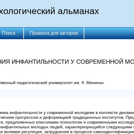
хологический альманах
Поиск
Правила для авторов
НИЯ ИНФАНТИЛЬНОСТИ У СОВРЕМЕННОЙ М
венный педагогический университет им. К. Минина»
блема инфантильности у современной молодежи в контексте дина
ческим прогрессом и деформацией традиционных институтов. Пред
и, предложенных классиками психологии и современными исследо
т инфантильных молодых людей, характеризующийся следующими 
я волевая регуляция, затруднения в процессе самоидентификации