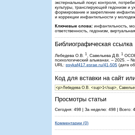
экстернальный локус контроля, потреб
культуры, транслирующей гедонизм и ух
формирование и закрепление инфантил
и коррекции инфантильности у молодеж
Ключевые слова:
инфантильность, мол
ответственность, гедонизм, виртуальная
Библиографическая ссылка
1
1
Лебедева О.В.
, Савельева Д.В.
ОСОБ
психологический альманах. – 2025. – №
URL:
psykaf417.esrae.ru/41-505
(дата об
Код для вставки на сайт или
Просмотры статьи
Сегодня: 498 | За неделю: 498 | Всего: 
Комментарии (0)