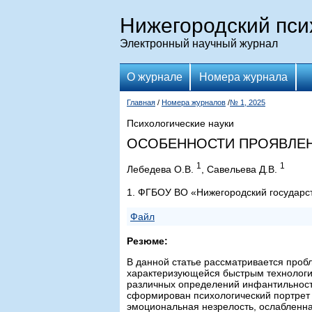
Нижегородский пси
Электронный научный журнал
О журнале
Номера журнала
Главная
/
Номера журналов
/
№ 1, 2025
Психологические науки
ОСОБЕННОСТИ ПРОЯВЛЕ
1
1
Лебедева О.В.
, Савельева Д.В.
1. ФГБОУ ВО «Нижегородский государст
Файл
Резюме:
В данной статье рассматривается про
характеризующейся быстрым технологи
различных определений инфантильност
сформирован психологический портре
эмоциональная незрелость, ослабленна