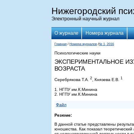
Нижегородский пси
Электронный научный журнал
О журнале
Номера журнала
Главная
/
Номера журналов
/
№ 1, 2016
Психологические науки
ЭКСПЕРИМЕНТАЛЬНОЕ ИЗ
ВОЗРАСТА
2
1
Серебрякова Т.А.
, Князева Е.В.
1. НГПУ им.К.Минина
2. НГПУ им.К.Минина
Файл
Резюме:
В данной статье представлены результ
юношества. Как показал теоретический 
от целенаправленной деятельности в р