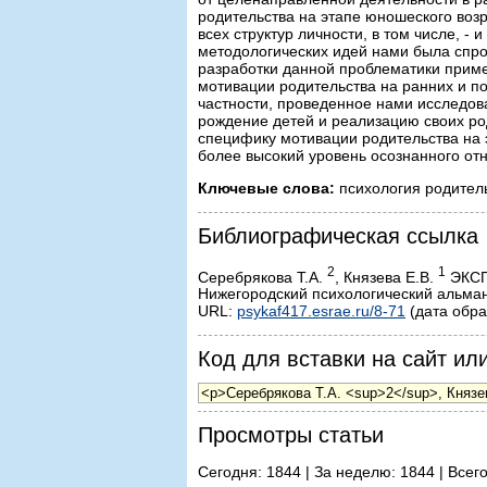
родительства на этапе юношеского воз
всех структур личности, в том числе, 
методологических идей нами была спро
разработки данной проблематики приме
мотивации родительства на ранних и п
частности, проведенное нами исследов
рождение детей и реализацию своих р
специфику мотивации родительства на 
более высокий уровень осознанного о
Ключевые слова:
психология родитель
Библиографическая ссылка
2
1
Серебрякова Т.А.
, Князева Е.В.
ЭКСП
Нижегородский психологический альмана
URL:
psykaf417.esrae.ru/8-71
(дата обра
Код для вставки на сайт или
Просмотры статьи
Сегодня: 1844 | За неделю: 1844 | Всег