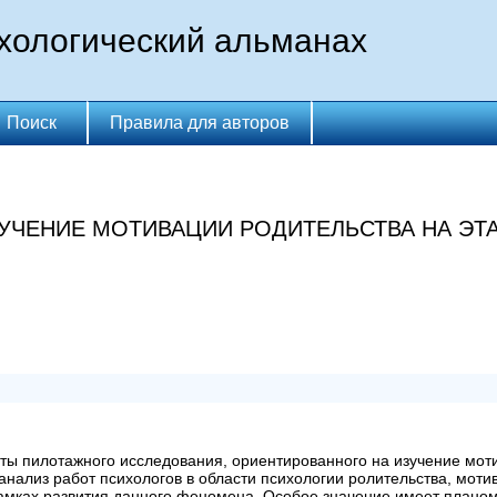
хологический альманах
Поиск
Правила для авторов
УЧЕНИЕ МОТИВАЦИИ РОДИТЕЛЬСТВА НА Э
аты пилотажного исследования, ориентированного на изучение мот
анализ работ психологов в области психологии ролительства, моти
амках развития данного феномена. Особое значение имеет плано