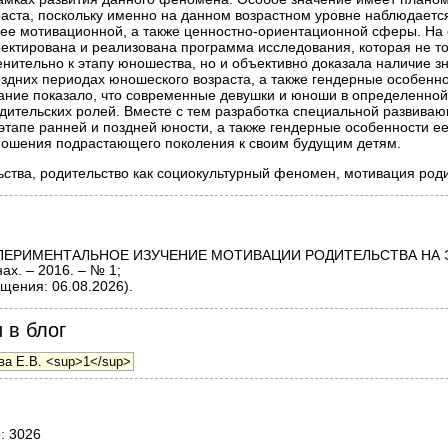
раста, поскольку именно на данном возрастном уровне наблюдает
- и ее мотивационной, а также ценностно-ориентационной сферы. На
ектирована и реализована программа исследования, которая не то
нительно к этапу юношества, но и объективно доказала наличие з
оздних периодах юношеского возраста, а также гендерные особенн
ание показало, что современные девушки и юноши в определенной
одительских ролей. Вместе с тем разработка специальной развив
этапе ранней и поздней юности, а также гендерные особенности ее
тношения подрастающего поколения к своим будущим детям.
ства, родительство как социокультурный феномен, мотивация роди
ЕРИМЕНТАЛЬНОЕ ИЗУЧЕНИЕ МОТИВАЦИИ РОДИТЕЛЬСТВА НА Э
х. – 2016. – № 1;
щения: 06.08.2026).
 в блог
о: 3026